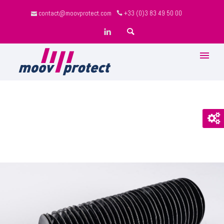
contact@moovprotect.com
+33 (0)3 83 49 50 00
ALL
SOUFFLET COUSU POUR ÉTANCHÉITÉ